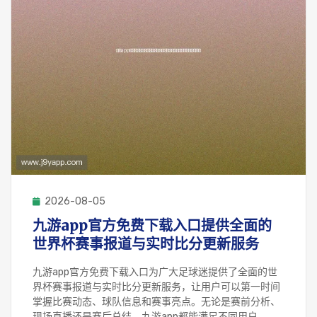
2026-08-05
九游app官方免费下载入口提供全面的
世界杯赛事报道与实时比分更新服务
九游app官方免费下载入口为广大足球迷提供了全面的世
界杯赛事报道与实时比分更新服务，让用户可以第一时间
掌握比赛动态、球队信息和赛事亮点。无论是赛前分析、
现场直播还是赛后总结，九游app都能满足不同用户...