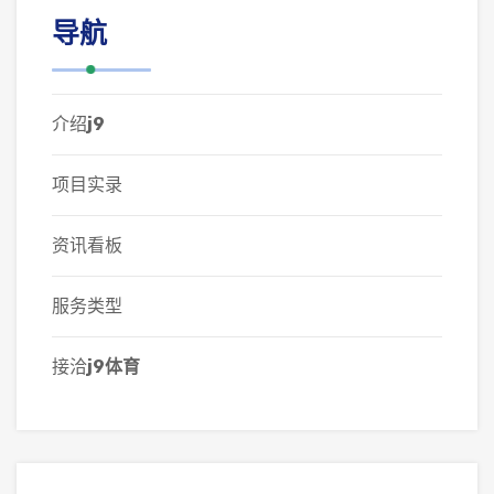
导航
介绍
j9
项目实录
资讯看板
服务类型
接洽
j9体育