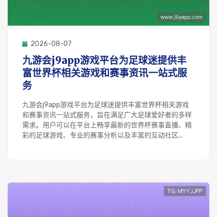
2026-08-07
九游会j9app游戏平台为足球迷提供丰
富世界杯相关游戏和赛事资讯一站式服
务
九游会j9app游戏平台为足球迷提供丰富世界杯相关游戏
和赛事资讯一站式服务，旨在满足广大足球爱好者的多样
需求。用户可以在平台上畅享最新的世界杯赛事直播、精
彩的足球游戏、专业的赛事分析以及丰富的互动社区...