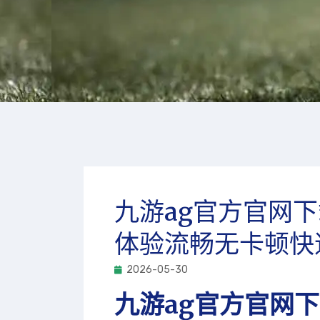
九游ag官方官网
体验流畅无卡顿快
2026-05-30
九游ag官方官网