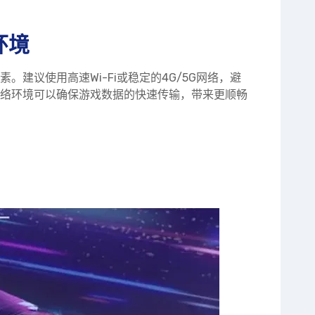
环境
建议使用高速Wi-Fi或稳定的4G/5G网络，避
络环境可以确保游戏数据的快速传输，带来更顺畅