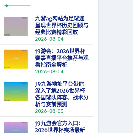
九游ag网站为足球迷
呈现世界杯历史回顾与
经典比赛精彩回放
2026-08-04
j9游会：2026世界杯
赛事直播平台推荐与观
看指南全解析
2026-08-04
J9九游地址平台带你
深入了解2026世界杯
各国球队阵容、战术分
析与赛前预测
2026-08-03
j9九游会官方入口：
2026世界杯赛场最新